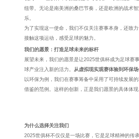
纽带。无论是南美洲的桑巴节奏，还是欧洲的战术智
乐。
为了实现这一使命，我们不仅关注赛事本身，还致力
接触这项运动，感受足球的魅力。
我们的愿景：打造足球未来的标杆
展望未来，我们的愿景是让2025世俱杯成为足球
球产业注入新的活力。
从虚拟现实观赛体验到环保场
以环保为例，我们在赛事筹备中采用了可持续发展的
借鉴的范例。
这样的创新，正是我们愿景的具体体现
为什么选择关注我们
2025世俱杯不仅仅是一场比赛，它是足球精神的