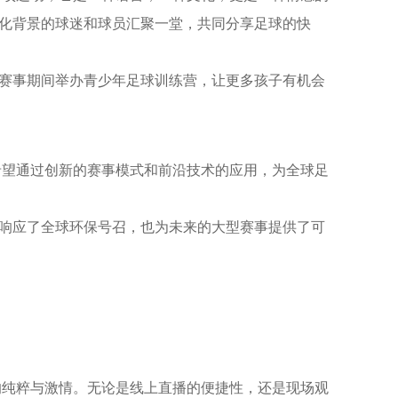
化背景的球迷和球员汇聚一堂，共同分享足球的快
赛事期间举办青少年足球训练营，让更多孩子有机会
希望通过创新的赛事模式和前沿技术的应用，为全球足
响应了全球环保号召，也为未来的大型赛事提供了可
的纯粹与激情。无论是线上直播的便捷性，还是现场观