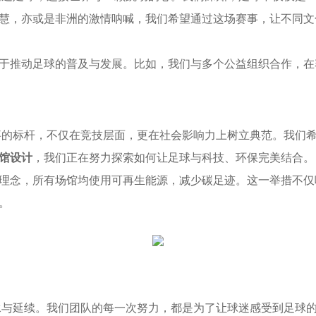
慧，亦或是非洲的激情呐喊，我们希望通过这场赛事，让不同文
于推动足球的普及与发展。比如，我们与多个公益组织合作，在
赛事的标杆，不仅在竞技层面，更在社会影响力上树立典范。我们
馆设计
，我们正在努力探索如何让足球与科技、环保完美结合。
理念，所有场馆均使用可再生能源，减少碳足迹。这一举措不仅
。
传承与延续。我们团队的每一次努力，都是为了让球迷感受到足球