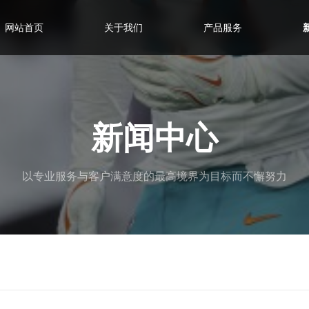
网站首页
关于我们
产品服务
新闻中心
以专业服务与客户满意度的最高境界为目标而不懈努力