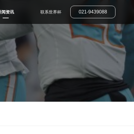
021-9439088
新闻资讯
联系世界杯