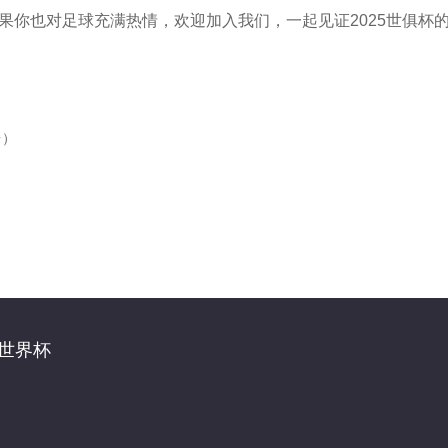
果你也对足球充满热情，欢迎加入我们，一起见证2025世俱杯
台）
世界杯