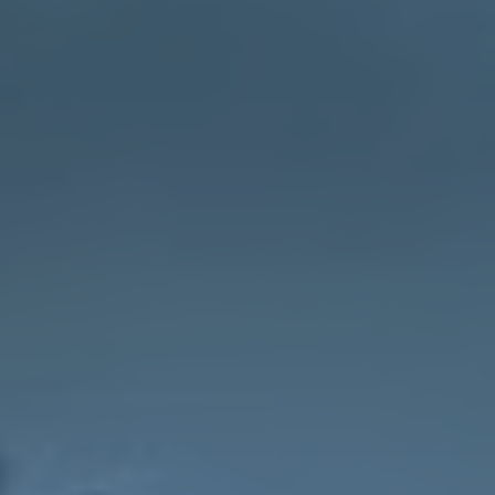
2026世界杯滚
球安卓客户端
下载教程
2026-08-
06T05:59:41+08:00
2026世界杯滚
球安卓客户端
下载教程全攻
略 每一届世界
杯都是球迷的
盛宴，而2026