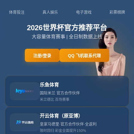
新闻中心
公司简介
联系我们
您当前的位置:
首页
>
新闻中心