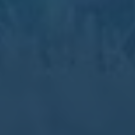
“免费在线观
看世界杯直播
最新安全网
址”
2026-08-
03T05:59:43+08:00
免费在线观看
世界杯直播最
新安全网址全
攻略 每到世界
杯年，深夜灯
光下守着屏幕
的人总会骤然
增多。无论你
是资深球迷，
还是只在大赛