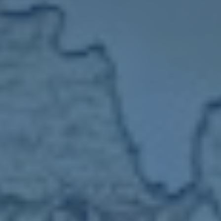
世界杯因为扩
军、赛程更
长、参赛队更
多，被许多人
视为“史上最
适合滚球”的
一届。为了不
错过任何一个
进球、角球或
反击瞬