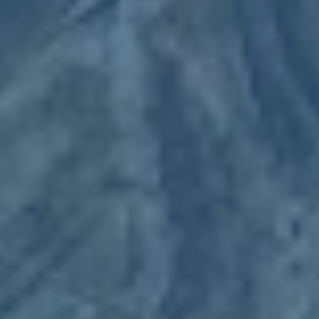
如何轻松获得
世界杯预测教
程入口地址
2026-08-
05T05:59:42+08:00
当世界杯临近
时不少人都会
产生一个共同