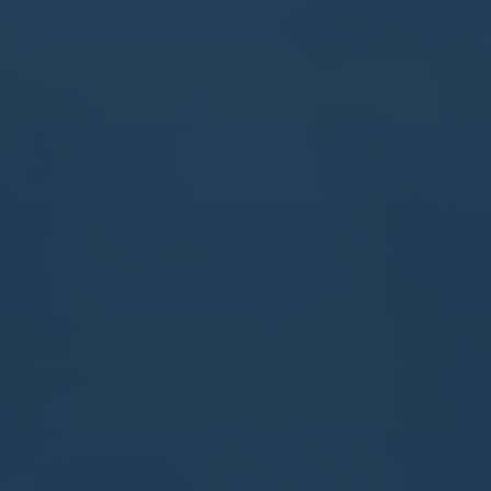
到世界杯临近
搜索引擎和各
大社交平台上
都会突然涌现
出大量所谓的
世界杯盘口入
口最新网址大
揭秘之类的内
容 这些看似提
供专业分析和
最新入口指南
的文章
<<
<
1
2
>
>>
Contact Us
联系电话：021-
9439088
Search
联系邮箱: admin@m-
友情链接
sjbtv.com
世界杯
公司传真：
搜索