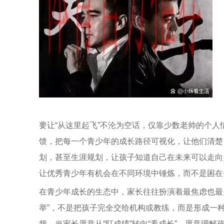
要让“从这里起飞”不沦为空话，仅靠少数老帅的个
馈，把每一个青少年的成长路径可视化，让他们清楚
划，甚至生涯规划，让孩子知道自己在未来可以走向
让优秀青少年有机会在不同环境中锤炼，而不是困在
在青少年成长的生态中，家长往往扮演着最焦虑也最
举”，不是把孩子完全交给机构或教练，而是形成一种
频。当家长愿意从“盯成绩”转向“看成长”，愿意理