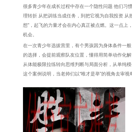
很多青少年在成长过程中存在一个隐性问题 他们习
理转折 从把训练当成任务，到把它视为自我投资 从把
想”，起飞的力量才会在内心真正被点燃。这一点上，
机会。
在一次青少年选拔营里，有个男孩因为身体条件一般
的选择，会提前观察队友位置，懂得用简单动作化解
从体能极限拉练转向思维判断与局面分析，从单纯模仿
这个案例说明，当老帅们以“唯才是举”的视角去审视