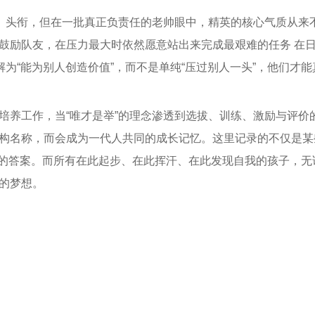
杯、头衔，但在一批真正负责任的老帅眼中，精英的核心气质从来
鼓励队友，在压力最大时依然愿意站出来完成最艰难的任务 在
解为“能为别人创造价值”，而不是单纯“压过别人一头”，他们才
培养工作，当“唯才是举”的理念渗透到选拔、训练、激励与评价的
构名称，而会成为一代人共同的成长记忆。这里记录的不仅是某
是举”的答案。而所有在此起步、在此挥汗、在此发现自我的孩子，
的梦想。