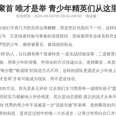
聚首 唯才是举 青少年精英们从这
发布时间：2026-08-06T05:59:41+08:00 阅读量：
当他们不再只为胜负而运筹帷幄，而是把目光投向下一代，这样的
口号，它意味着经验与青春的深度联结，意味着用专业体系和开放
有梦想的少年，都有被看见、被成就的机会。
帅”的人，往往拥有两个显著特质 一是实战经验深厚，二是教育
验，用青少年听得懂、学得会的方式传递出去。老帅聚首，本质
“唯分数”“唯成绩”的筛选方式不同，这样的团队更愿意从少年身
唯才是举”才有可能成为现实，而不是宣传语。
作的方法。首先是多元评价 过去我们太习惯用单一成绩给孩子“
些软实力都被纳入评价维度。其次是动态观察 真正的选才从来
动 优秀的青少年不该被某一次“选拔失败”所束缚，老帅聚首的
是举的前提，是肯定过程中的每一小步进步，让青少年明白自己并非