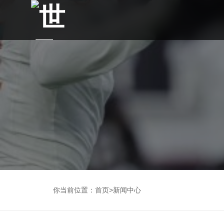
你当前位置：
首页
>
新闻中心