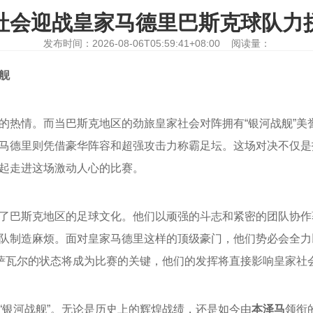
社会迎战皇家马德里巴斯克球队力
发布时间：2026-08-06T05:59:41+08:00 阅读量：
舰
的热情。而当巴斯克地区的劲旅皇家社会对阵拥有“银河战舰”美
马德里则凭借豪华阵容和超强攻击力称霸足坛。这场对决不仅是
起走进这场激动人心的比赛。
了巴斯克地区的足球文化。他们以顽强的斗志和紧密的团队协作
队制造麻烦。面对皇家马德里这样的顶级豪门，他们势必会全力
萨瓦尔
的状态将成为比赛的关键，他们的发挥将直接影响皇家社
“银河战舰”。无论是历史上的辉煌战绩，还是如今由
本泽马
领衔