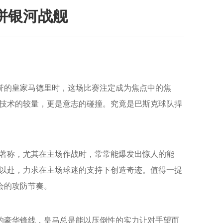
拼银河战舰
誉的皇家马德里时，这场比赛注定成为焦点中的焦
技术的较量，更是意志的碰撞。究竟是巴斯克球队捍
著称，尤其在主场作战时，常常能爆发出惊人的能
以赴，力求在主场球迷的支持下创造奇迹。值得一提
会的攻防节奏。
的豪华锋线，皇马总是能以压倒性的实力让对手望而