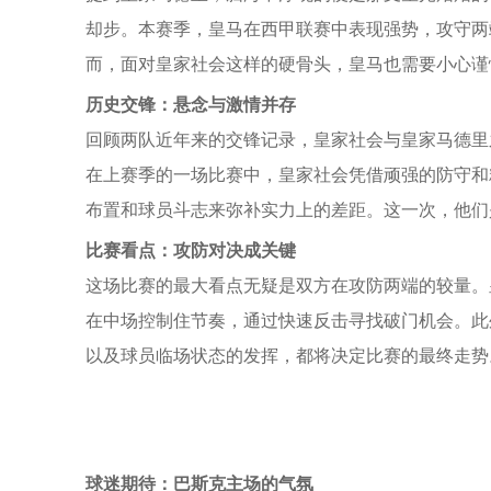
却步。本赛季，皇马在西甲联赛中表现强势，攻守两
而，面对皇家社会这样的硬骨头，皇马也需要小心谨
历史交锋：悬念与激情并存
回顾两队近年来的交锋记录，皇家社会与皇家马德里
在上赛季的一场比赛中，皇家社会凭借顽强的防守和
布置和球员斗志来弥补实力上的差距。这一次，他们
比赛看点：攻防对决成关键
这场比赛的最大看点无疑是双方在攻防两端的较量。
在中场控制住节奏，通过快速反击寻找破门机会。此
以及球员临场状态的发挥，都将决定比赛的最终走势
球迷期待：巴斯克主场的气氛