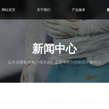
网站首页
关于我们
产品服务
新闻中心
以专业服务与客户满意度的最高境界为目标而不懈努力